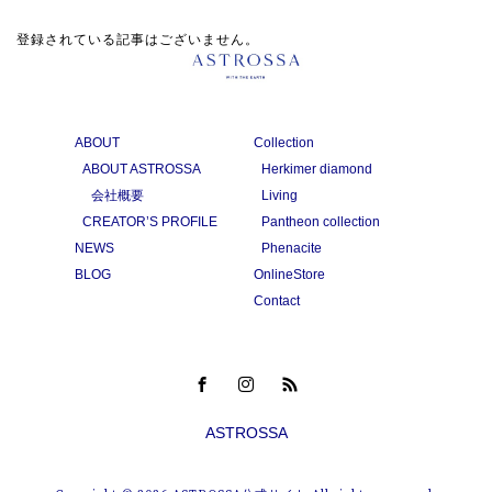
登録されている記事はございません。
ABOUT
Collection
ABOUT ASTROSSA
Herkimer diamond
会社概要
Living
CREATOR’S PROFILE
Pantheon collection
NEWS
Phenacite
BLOG
OnlineStore
Contact
ASTROSSA