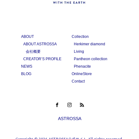
ABOUT
Collection
ABOUT ASTROSSA
Herkimer diamond
会社概要
Living
CREATOR’S PROFILE
Pantheon collection
NEWS
Phenacite
BLOG
OnlineStore
Contact
ASTROSSA