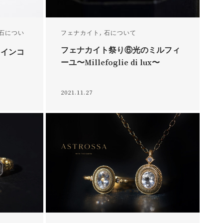
石につい
フェナカイト
,
石について
フェナカイト祭り⑥光のミルフィ
ラインコ
ーユ〜Millefoglie di lux〜
2021.11.27