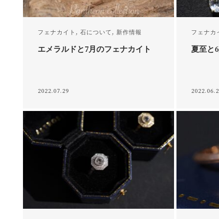
フェナカイト
,
石について
,
新作情報
フェナカ
エメラルドと7月のフェナカイト
夏至と
2022.07.29
2022.06.