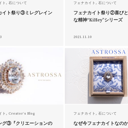
イト
,
石について
フェナカイト
,
石について
カイト祭り③ミレグレイン
フェナカイト祭り②喜び
な精神“KiHey”シリーズ
13
2021.11.10
イト
,
Creator‘s Blog
フェナカイト
,
石について
ング③『クリエーションの
なぜ今フェナカイトなの