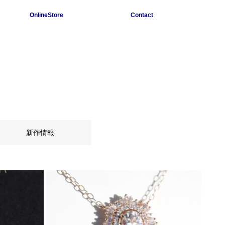
OnlineStore
Contact
新作情報