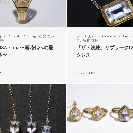
イト
,
Creator‘s Blog
,
石につい
フェナカイト
,
Creator‘s Blog
,
情報
て
,
新作情報
SSA ring 〜新時代への最
「ザ・洗練」リブラータ18
路〜
クレス
15
2022.10.07