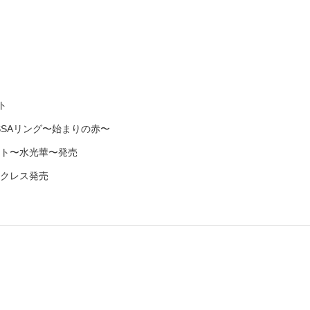
ント
SSAリング〜始まりの赤〜
ト〜水光華〜発売
ネックレス発売