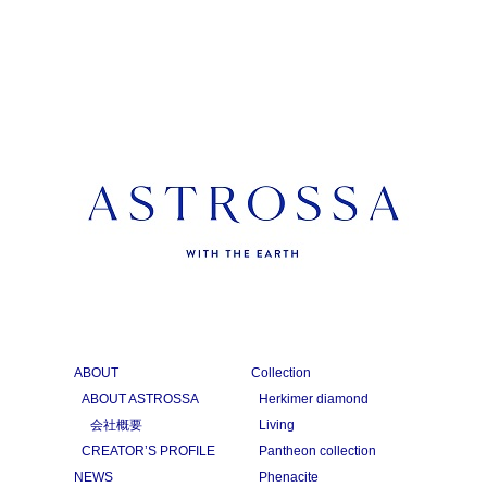
ABOUT
Collection
ABOUT ASTROSSA
Herkimer diamond
会社概要
Living
CREATOR’S PROFILE
Pantheon collection
NEWS
Phenacite