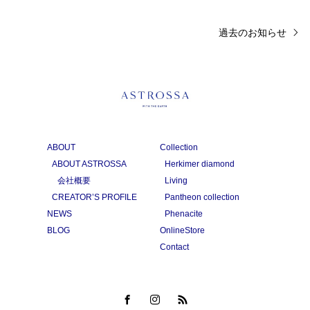
過去のお知らせ
ABOUT
Collection
ABOUT ASTROSSA
Herkimer diamond
会社概要
Living
CREATOR’S PROFILE
Pantheon collection
NEWS
Phenacite
BLOG
OnlineStore
Contact