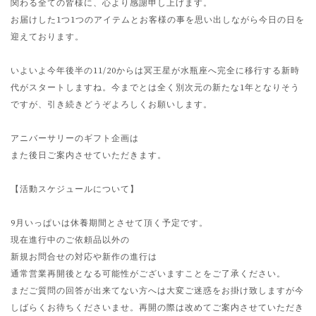
関わる全ての皆様に、心より感謝申し上げます。
お届けした1つ1つのアイテムとお客様の事を思い出しながら今日の日を
迎えております。
いよいよ今年後半の11/20からは冥王星が水瓶座へ完全に移行する新時
代がスタートしますね。今までとは全く別次元の新たな1年となりそう
ですが、引き続きどうぞよろしくお願いします。
アニバーサリーのギフト企画は
また後日ご案内させていただきます。
【活動スケジュールについて】
9月いっぱいは休養期間とさせて頂く予定です。
現在進行中のご依頼品以外の
新規お問合せの対応や新作の進行は
通常営業再開後となる可能性がございますことをご了承ください。
まだご質問の回答が出来てない方へは大変ご迷惑をお掛け致しますが今
しばらくお待ちくださいませ。再開の際は改めてご案内させていただき