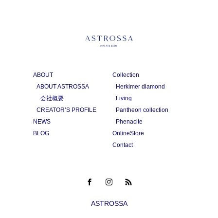
ABOUT
Collection
ABOUT ASTROSSA
Herkimer diamond
会社概要
Living
CREATOR’S PROFILE
Pantheon collection
NEWS
Phenacite
BLOG
OnlineStore
Contact
ASTROSSA