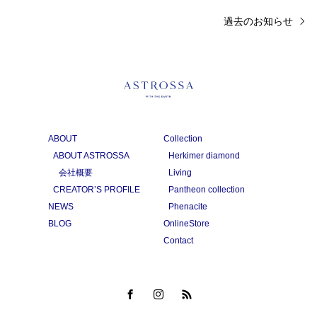
過去のお知らせ
ABOUT
Collection
ABOUT ASTROSSA
Herkimer diamond
会社概要
Living
CREATOR’S PROFILE
Pantheon collection
NEWS
Phenacite
BLOG
OnlineStore
Contact