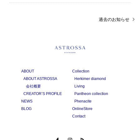
過去のお知らせ
ABOUT
Collection
ABOUT ASTROSSA
Herkimer diamond
会社概要
Living
CREATOR’S PROFILE
Pantheon collection
NEWS
Phenacite
BLOG
OnlineStore
Contact