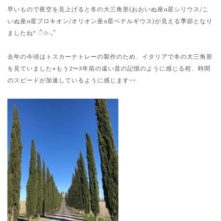
早いもので夜空を見上げると冬の大三角形(おおいぬ座α星シリウス/こ
いぬ座α星プロキオン/オリオン座α星ベテルギウス)が見える季節となり
ましたね* ੈ✩‧₊˚
去年の今頃はトスカーナトレーの製作のため、イタリアで冬の大三角形
を見ていました⭐︎もう2〜3年前の遠い昔の記憶のように感じる程、時間
のスピードが加速しているように感じます^^