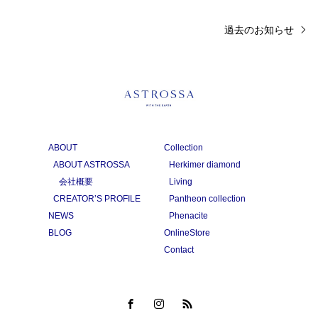
過去のお知らせ
ABOUT
Collection
ABOUT ASTROSSA
Herkimer diamond
会社概要
Living
CREATOR’S PROFILE
Pantheon collection
NEWS
Phenacite
BLOG
OnlineStore
Contact