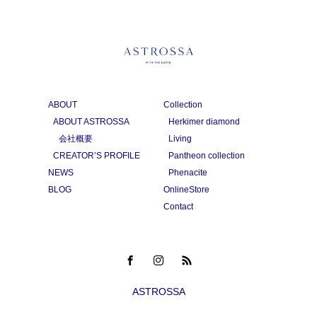
ABOUT
Collection
ABOUT ASTROSSA
Herkimer diamond
会社概要
Living
CREATOR’S PROFILE
Pantheon collection
NEWS
Phenacite
BLOG
OnlineStore
Contact
ASTROSSA