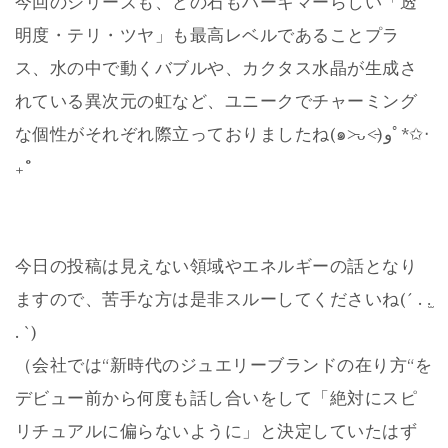
今回のシリーズも、どの石もハーキマーらしい「透
明度・テリ・ツヤ」も最高レベルであることプラ
ス、水の中で動くバブルや、カクタス水晶が生成さ
れている異次元の虹など、ユニークでチャーミング
な個性がそれぞれ際立っておりましたね(๑˃̵ᴗ˂̵)وﾟ*✩‧
₊˚
今日の投稿は見えない領域やエネルギーの話となり
ますので、苦手な方は是非スルーしてくださいね(´ . .̫
. `)
（会社では“新時代のジュエリーブランドの在り方“を
デビュー前から何度も話し合いをして「絶対にスピ
リチュアルに偏らないように」と決定していたはず