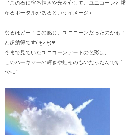
（この石に宿る輝きや光を介して、ユニコーンと繋
がるポータルがあるというイメージ）
なるほどー！この感じ、ユニコーンだったのかぁ！
と超納得です( ᵒ̴̶̷͈ ▿ ᵒ̴̶̷͈ )❤︎
今まで見ていたユニコーンアートの色彩は、
このハーキマーの輝きや虹そのものだったんですﾟ
*✩‧₊˚