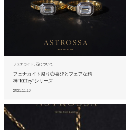
フェナカイト
,
石について
フェナカイト祭り②喜びとフェアな精
神“KiHey”シリーズ
2021.11.10