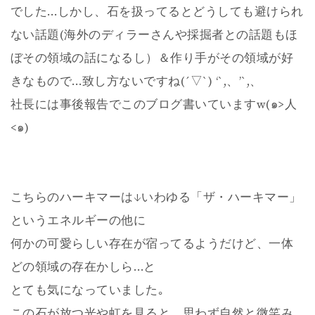
でした…しかし、石を扱ってるとどうしても避けられ
ない話題(海外のディラーさんや採掘者との話題もほ
ぼその領域の話になるし）＆作り手がその領域が好
きなもので…致し方ないですね(´▽`) ‘`,、’`,、
社長には事後報告でこのブログ書いていますw(๑>人
<๑)
こちらのハーキマーは↓いわゆる「ザ・ハーキマー」
というエネルギーの他に
何かの可愛らしい存在が宿ってるようだけど、一体
どの領域の存在かしら…と
とても気になっていました｡
この石が放つ光や虹を見ると、思わず自然と微笑み