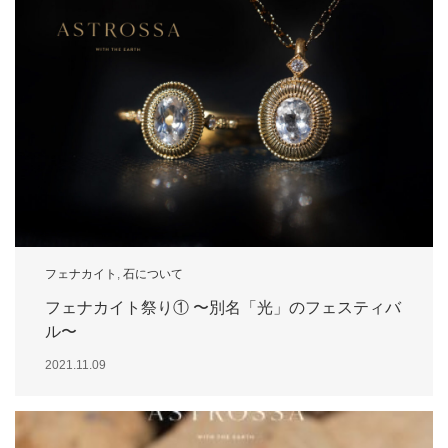
フェナカイト
,
石について
フェナカイト祭り① 〜別名「光」のフェスティバ
ル〜
2021.11.09