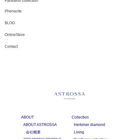
Pantheon collection
Phenacite
BLOG
OnlineStore
Contact
ABOUT
Collection
ABOUT ASTROSSA
Herkimer diamond
会社概要
Living