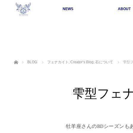
NEWS
ABOUT
ホーム
BLOG
フェナカイト
,
Creator‘s Blog
,
石について
雫型
雫型フェ
牡羊座さんのBDシーズンも