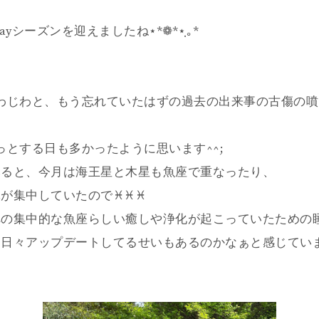
Dayシーズンを迎えましたね⋆*❁*⋆ฺ｡*
わじわと、もう忘れていたはずの過去の出来事の古傷の
っとする日も多かったように思います^^;
みると、今月は海王星と木星も魚座で重なったり、
集中していたので♓︎♓︎♓︎
への集中的な魚座らしい癒しや浄化が起こっていたための
も日々アップデートしてるせいもあるのかなぁと感じてい