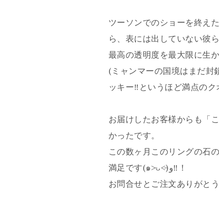
ツーソンでのショーを終え
ら、表には出していない彼
(ミャンマーの国境はまだ封
ッキー‼︎というほど満点の
お届けしたお客様からも「
かったです。
この数ヶ月このリングの石
満足です(๑˃̵ᴗ˂̵)و‼︎！
お問合せとご注文ありがと