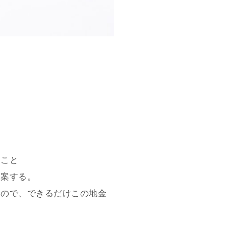
ること
提案する。
るので、できるだけこの地金