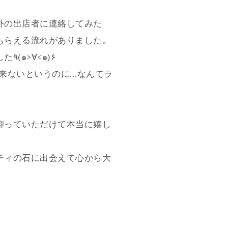
外の出店者に連絡してみた
もらえる流れがありました。
最高の透明度を最大限に生かしたカットの石で、無事にお届けする事が可能となりました٩(๑>∀<๑)۶
来ないというのに…なんてラ
仰っていただけて本当に嬉し
ティの石に出会えて心から大