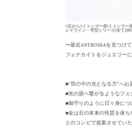
<左から>ミャンマー産/ミャンマー
レイライン・雫型シリーズ(全て18
〜最近ASTROSSAを見つ
フェナカイトをジュエリーに
■“世の中の光となる方”へお
■光の源へ繋がるようなフェ
■御守りのように日々身につ
■金は石の本来の性質を保ち
とのコンビで提案させてい