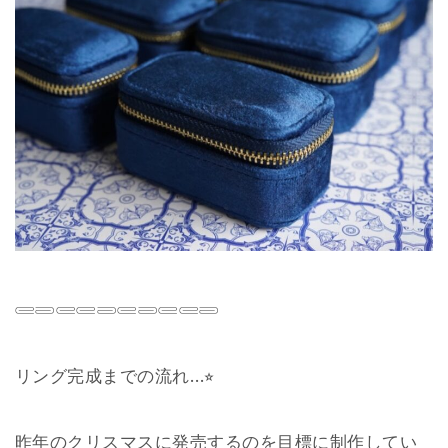
𓄲𓄳𓄲𓄲𓄳𓄲𓄳𓄲𓄲𓄳
リング完成までの流れ…⭐︎
昨年のクリスマスに発売するのを目標に制作してい