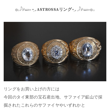
𓐍𓂂𓃗𓆃⋆ฺ｡
ASTROSSAリング
⋆ฺ｡𓈒𓃗𓆃𓐍𓂂
リングをお買い上げの方には
今回のタイ東部の宝石産出地、サファイア鉱山で採
掘されたこれらのサファイヤやいずれかと