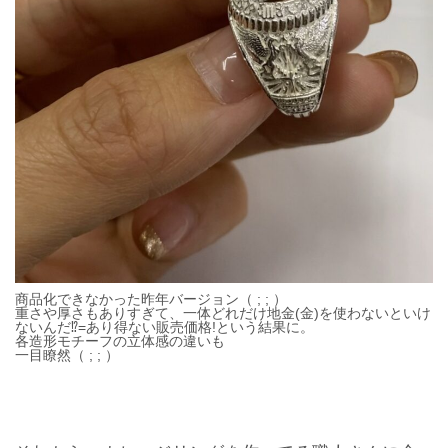
商品化できなかった昨年バージョン（ ; ; ）
重さや厚さもありすぎて、一体どれだけ地金(金)を使わないといけ
ないんだ⁉︎=あり得ない販売価格!という結果に。
各造形モチーフの立体感の違いも
一目瞭然（ ; ; ）